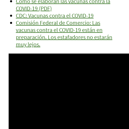
Cómo se elaboran las vacunas contra la
COVID-19 (PDF)
CDC: Vacunas contra el COVID-19
Comisión Federal de Comercio: Las
vacunas contra el COVID-19 están en
preparación. Los estafadores no estarán
muy lejos.