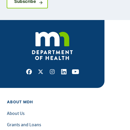
Sign up for GovDelivery notifications
Subscribe
Facebook
X
Instagram
LinkedIn
Youtube
ABOUT MDH
About Us
Grants and Loans